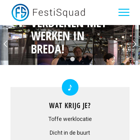
EXTRA GELD
VERDIENEN MET
WERKEN IN
BREDA!
1
2
3
4
WAT KRIJG JE?
Toffe werklocatie
Dicht in de buurt